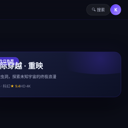
K
🔍 搜索
 今日热荐
际穿越 · 重映
越虫洞，探索未知宇宙的终极浪漫
5 · 科幻
★ 9.4
HD 4K