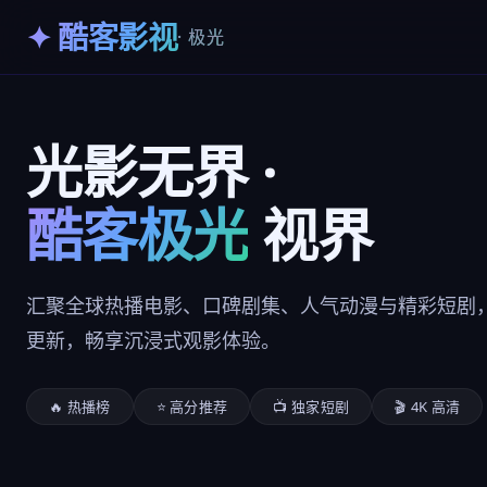
✦ 酷客影视
· 极光
光影无界 ·
酷客极光
视界
汇聚全球热播电影、口碑剧集、人气动漫与精彩短剧，
更新，畅享沉浸式观影体验。
🔥 热播榜
⭐ 高分推荐
📺 独家短剧
🎬 4K 高清