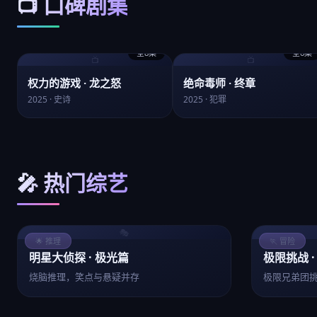
📺 口碑剧集
全8集
全6集
📺
📺
权力的游戏 · 龙之怒
绝命毒师 · 终章
2025 · 史诗
2025 · 犯罪
🎤 热门综艺
🎭
🌟 推理
🏃 冒险
明星大侦探 · 极光篇
极限挑战 ·
烧脑推理，笑点与悬疑并存
极限兄弟团