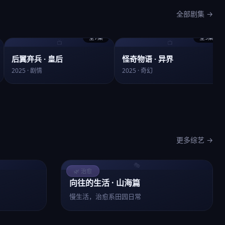
全部剧集 →
全7集
全9集
📺
📺
后翼弃兵 · 皇后
怪奇物语 · 异界
2025 · 剧情
2025 · 奇幻
更多综艺 →
🎭
🌿 治愈
向往的生活 · 山海篇
慢生活，治愈系田园日常