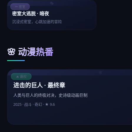
🎭
🔦 密室
密室大逃脱 · 暗夜
沉浸式密室，心跳加速的冒险
🌸 动漫热番
🌸
🔥 霸权
进击的巨人 · 最终章
人类与巨人的终极对决，史诗级动画巨制
2025 · 战斗 · 奇幻 · ★ 9.6