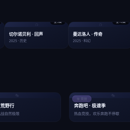
全5集
全10集
📺
📺
切尔诺贝利 · 回声
曼达洛人 · 传奇
2025 · 历史
2025 · 科幻
🎭
🎭
🎯 竞技
 荒野行
奔跑吧 · 极速季
挑战自然极限
热血竞技，欢乐奔跑不停歇