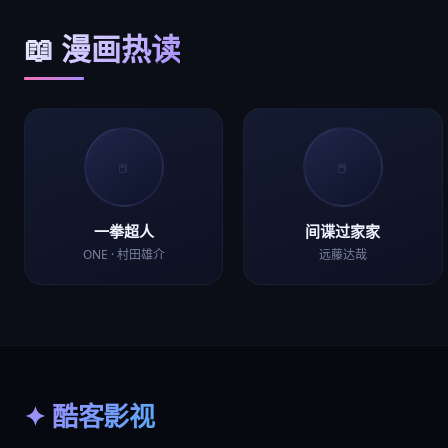
📖 漫画热读
📕
📕
一拳超人
间谍过家家
ONE · 村田雄介
远藤达哉
✦ 酷客影视