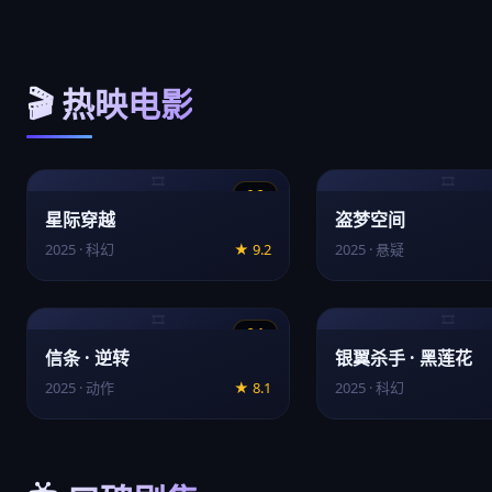
🎬 热映电影
🎞️
🎞️
9.2
星际穿越
盗梦空间
2025 · 科幻
★ 9.2
2025 · 悬疑
🎞️
🎞️
8.1
信条 · 逆转
银翼杀手 · 黑莲花
2025 · 动作
★ 8.1
2025 · 科幻