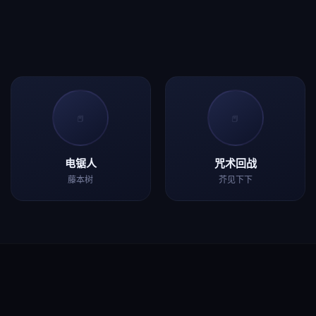
📕
📕
电锯人
咒术回战
藤本树
芥见下下