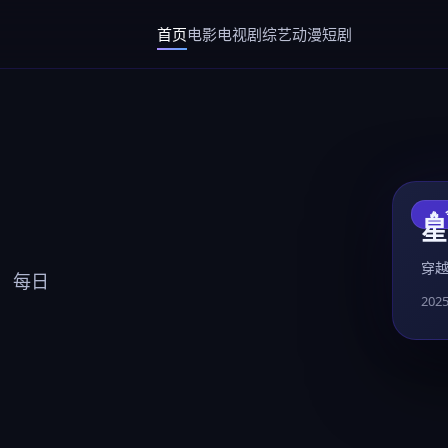
首页
电影
电视剧
综艺
动漫
短剧
🔥
星
穿
 每日
202